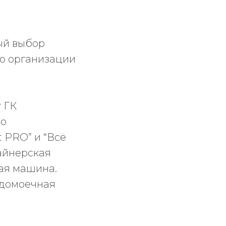
ый выбор
по организации
 ГК
ко
t PRO” и “Всё
зайнерская
ная машина.
удомоечная