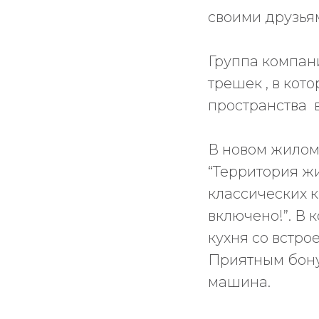
своими друзья
Группа компан
трешек , в кот
пространства 
В новом жилом
“Территория ж
классических к
включено!”. В 
кухня со встро
Приятным бону
машина.