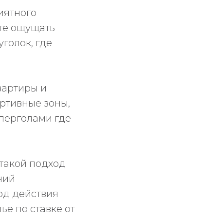
иятного
ете ощущать
уголок, где
вартиры и
ортивные зоны,
 перголами где
 такой подход
ний
од действия
ье по ставке от