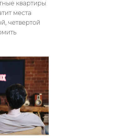
тные квартиры
атит места
й, четвертой
рмить