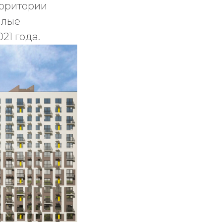
ерритории
илые
21 года.