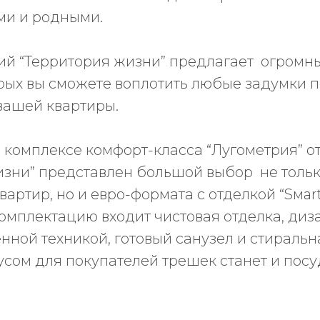
ми и родными.
ий “Территория жизни” предлагает огромн
орых вы сможете воплотить любые задумки 
вашей квартиры.
 комплексе комфорт-класса “Лугометрия” от
изни” представлен большой выбор не толь
вартир, но и евро-формата с отделкой “Sмar
комплектацию входит чистовая отделка, ди
енной техникой, готовый санузел и стираль
сом для покупателей трешек станет и пос