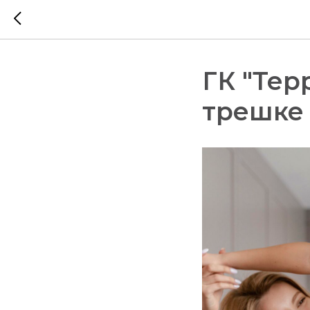
ГК "Тер
трешке 