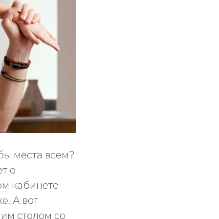
 бы места всем?
т о
ом кабинете
е. А вот
им столом со