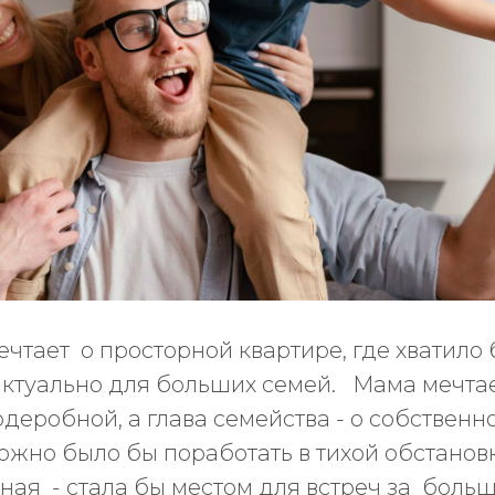
мечтает о просторной квартире, где хватило
актуально для больших семей. Мама мечтае
деробной, а глава семейства - о собственн
можно было бы поработать в тихой обстановк
ная - стала бы местом для встреч за больш