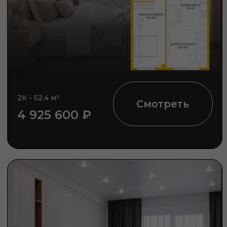
КУПИТЬ ЛЕГКО
В «Территории жизни» большой выбор разных
площадей, классических и евро-планировок,
несколько видов отделок и видовых квартир. И
удобные способы покупки: ипотека, рассрочка,
наличный расчёт. Менеджеры помогут с подбором,
проведут экскурсию по микрорайону и шоурумам