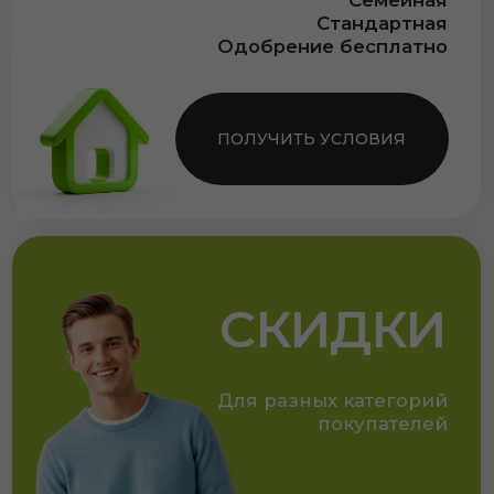
РАСПОЛОЖЕНИЕ
Офис продаж:
Пенза, ул. Героя России Жоги, 3
(напротив ТЦ «Мега»)
Открыто:
с 9:00 до 21:00 без выходных
+7 (8412) 203-000