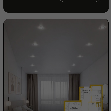
3К - 75.1 м²
Смотреть
6 683 700 ₽
ИНФРАСТРУКТУРА
25 домов переменной этажности
18 000 жителей
Школа и детский сад
Пешеходный бульвар
Храм Преподобного вениамина Печерского
Коммерческая инфраструктура
Дворы без машин