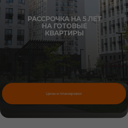
РАССРОЧКА НА 5 ЛЕТ
НА ГОТОВЫЕ
КВАРТИРЫ
ЖИЛОЙ КОМПЛЕКС
ЛУГОМЕТРИЯ
Цены и планировки
В ЖК «Лугометрия» мы соединили близость к
природе с удобством современной городской
среды. Само название отражает гармонию между
цветущими лугами и чёткой геометрией
архитектуры жилого комплекса.
Этот район по праву можно назвать одной из